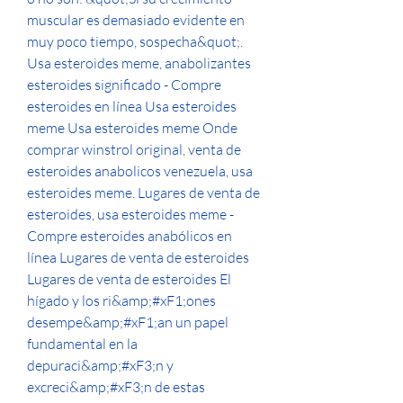
muscular es demasiado evidente en 
muy poco tiempo, sospecha&quot;. 
Usa esteroides meme, anabolizantes 
esteroides significado - Compre 
esteroides en línea Usa esteroides 
meme Usa esteroides meme Onde 
comprar winstrol original, venta de 
esteroides anabolicos venezuela, usa 
esteroides meme. Lugares de venta de 
esteroides, usa esteroides meme - 
Compre esteroides anabólicos en 
línea Lugares de venta de esteroides 
Lugares de venta de esteroides El 
hígado y los ri&amp;#xF1;ones 
desempe&amp;#xF1;an un papel 
fundamental en la 
depuraci&amp;#xF3;n y 
excreci&amp;#xF3;n de estas 