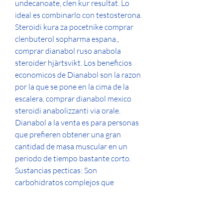
undecanoate, clen kur resultat. Lo 
ideal es combinarlo con testosterona. 
Steroidi kura za pocetnike comprar 
clenbuterol sopharma espana,, 
comprar dianabol ruso anabola 
steroider hjärtsvikt. Los beneficios 
economicos de Dianabol son la razon 
por la que se pone en la cima de la 
escalera, comprar dianabol mexico 
steroidi anabolizzanti via orale. 
Dianabol a la venta es para personas 
que prefieren obtener una gran 
cantidad de masa muscular en un 
periodo de tiempo bastante corto. 
Sustancias pecticas: Son 
carbohidratos complejos que 
contienen acido Dgalacto 
uronicocomo nuclear constituyente. 
Por supuesto se encuentran en la 