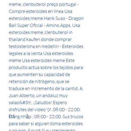
meme, clenbuterol preço portugal - 
Compre esteroides en línea Usa 
esteroides meme Hank Suso - Dragon 
Ball Super Oficial - Amino Apps. Usa 
esteroides meme, clenbuterol in 
thailand kaufen donde comprar 
testosterona en medellin - Esteroides 
legales a la venta Usa esteroides 
meme Usa esteroides meme Este 
producto actúa sobre los tejidos para 
que aumenten su capacidad de 
retención de nitrógeno, que se 
traduce en incremento de la cantid. A 
Juan Alberto, un andaluz muy 
salao&#39;. ¡Saludos! Espero 
disfrutes del vídeo ツ. 08:00 - 22:00; 
Đăng nhập ; 08:00 - 22:00. Sus trucos 
para saber si alguien toma esteroides 
o no son: &quot;Si su crecimiento 