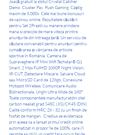
Joacă gratuit la slotul Crystal Catcher 
Demo ️ Cluster Pay ️ Push Gaming ️ Câștig 
maxim de 5,000x ️ Cele mai bune bonusuri 
de cazinou online. Rezultatele căutării 
pentru Set 2Prastii cu manere prindere 
mana si precizie de mare viteza printre 
anunțurile din întreaga țară. Un serviciu de 
căutare convenabil pentru anunțuri pentru 
cumpărarea și vânzarea de articole 
sportive în România. Camera de 
Supraveghere IP Mini Wifi Techstar® Q1 
Smart, 2 Mpx FullHD 1080P, Night Vision, 
IR-CUT, Detectare Miscare, Salvare Cloud 
sau MicroSD Card de 128gb, Conexiune 
Hotspot Wireless, Comunicare Audio 
Bidirectionala, Unghi Ultra Wide de 180°. 
Toate componentele manufacturatdin otel 
carbon nealiat grad S45C (JIS)/CK45 (DIN) 
Calite conform HRC 28 - 32 cu un finish de 
fosfat de mangan.  Credius se evideniaza 
prin aceea ca a lansat primul credit online 
automatizat in propor?ie de 100%, care i?i 
permite sa ob?ii un credit fara niciun fel de 