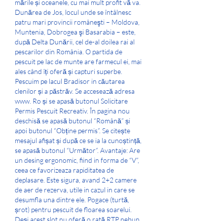
mările și oceanele, cu mai mult profit vă va. 
Dunărea de Jos, locul unde se întâlnesc 
patru mari provincii româneşti – Moldova, 
Muntenia, Dobrogea şi Basarabia – este, 
după Delta Dunării, cel de-al doilea rai al 
pescarilor din România. O partida de 
pescuit pe lac de munte are farmecul ei, mai 
ales când îți oferă și capturi superbe. 
Pescuim pe lacul Bradisor in căutarea 
clenilor și a păstrăv. Se accesează adresa 
www. Ro și se apasă butonul Solicitare 
Permis Pescuit Recreativ. În pagina nou 
deschisă se apasă butonul “Română” și 
apoi butonul “Obține permis”. Se citește 
mesajul afișat și după ce se ia la cunoștință, 
se apasă butonul “Următor”. Avantaje: Are 
un desing ergonomic, fiind in forma de “V”, 
ceea ce favorizeaza rapiditatea de 
deplasare. Este sigura, avand 2+2 camere 
de aer de rezerva, utile in cazul in care se 
desumfla una dintre ele. Pogace (turtă, 
șrot) pentru pescuit de floarea soarelui. 
Deși acest slot nu oferă o rată RTP nebun 