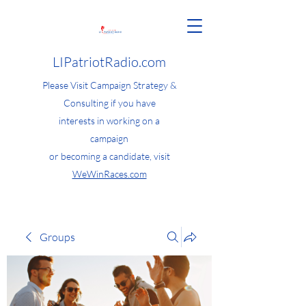
LIPatriotRadio.com
Please Visit Campaign Strategy &
Consulting if you have
interests in working on a
campaign
or becoming a candidate, visit
WeWinRaces.com
Groups