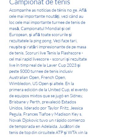
Campionat de tenis
Acompanhe as notícias de tênis no ge. Află 
cele mai importante noutăți, vezi când au 
loc cele mai importante turnee de tenis de 
masă, Campionatul Mondial și cel 
European, și află toate scorurile și 
rezultatele la ping pong. Vezi faze tari, 
reușite și ratări impresionante de pe masa 
de tenis. Scoruri live Tenis la Flashscore - 
cel mai rapid livescore - scoruri și rezultate 
live în timp real de la Laver Cup 2023 și 
peste 5000 turnee de tenis inclusiv 
Australian Open, French Open, 
Wimbledon, US Open și altele. En la 
primera edición de la United Cup, el evento 
de equipos mixtos que se jugó en Sídney, 
Brisbane y Perth, prevaleció Estados 
Unidos, liderado por Taylor Fritz, Jessica 
Pegula, Frances Tiafoe y Madison Key s. 
Novak Djokovic tuvo un rápido comienzo 
de temporada en Adelaida. Jucători de 
tenis de top din circuitele ATP și WTA vin la 