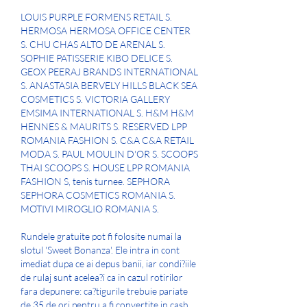
LOUIS PURPLE FORMENS RETAIL S. 
HERMOSA HERMOSA OFFICE CENTER 
S. CHU CHAS ALTO DE ARENAL S. 
SOPHIE PATISSERIE KIBO DELICE S. 
GEOX PEERAJ BRANDS INTERNATIONAL 
S. ANASTASIA BERVELY HILLS BLACK SEA 
COSMETICS S. VICTORIA GALLERY 
EMSIMA INTERNATIONAL S. H&M H&M 
HENNES & MAURITS S. RESERVED LPP 
ROMANIA FASHION S. C&A C&A RETAIL 
MODA S. PAUL MOULIN D'OR S. SCOOPS 
THAI SCOOPS S. HOUSE LPP ROMANIA 
FASHION S, tenis turnee. SEPHORA 
SEPHORA COSMETICS ROMANIA S. 
MOTIVI MIROGLIO ROMANIA S.
Rundele gratuite pot fi folosite numai la 
slotul 'Sweet Bonanza'. Ele intra in cont 
imediat dupa ce ai depus banii, iar condi?iile 
de rulaj sunt acelea?i ca in cazul rotirilor 
fara depunere: ca?tigurile trebuie pariate 
de 35 de ori pentru a fi convertite in cash. 