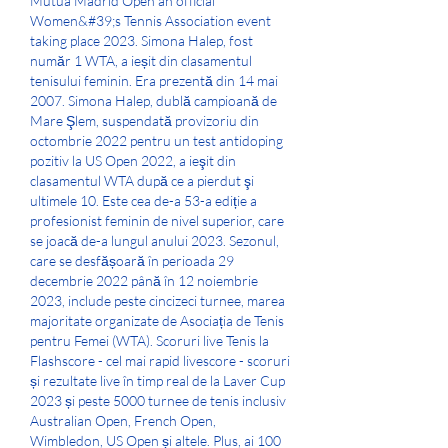
Mutua Madrid Open an official 
Women&#39;s Tennis Association event 
taking place 2023. Simona Halep, fost 
număr 1 WTA, a ieșit din clasamentul 
tenisului feminin. Era prezentă din 14 mai 
2007. Simona Halep, dublă campioană de 
Mare Şlem, suspendată provizoriu din 
octombrie 2022 pentru un test antidoping 
pozitiv la US Open 2022, a ieşit din 
clasamentul WTA după ce a pierdut şi 
ultimele 10. Este cea de-a 53-a ediție a 
profesionist feminin de nivel superior, care 
se joacă de-a lungul anului 2023. Sezonul, 
care se desfășoară în perioada 29 
decembrie 2022 până în 12 noiembrie 
2023, include peste cincizeci turnee, marea 
majoritate organizate de Asociația de Tenis 
pentru Femei (WTA). Scoruri live Tenis la 
Flashscore - cel mai rapid livescore - scoruri 
și rezultate live în timp real de la Laver Cup 
2023 și peste 5000 turnee de tenis inclusiv 
Australian Open, French Open, 
Wimbledon, US Open și altele. Plus, ai 100 