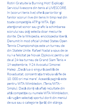
Rotiri Gratuite la Burning Hot! Explicaţii: 
Serviciul livescore din tenis al LIVESCORE. 
In (scoruri tenis live) oferă pariorilor şi 
fanilor scoruri live din tenis în timp real din 
toate competiţiile ATP şi WTA. Eşti 
atenţionat sonor sau grafic la schimbarea 
scorului sau poţi selecta doar meciurile 
dorite. De la Wikipedia, enciclopedia liberă. 
Denumit în mod oficial United States Open 
Tennis Championships este un turneu de 
din Statele Unite. Rafael Nadal a spus de ce 
nu l-a felicitat pe Novak Djokovic pentru cel 
de al 24-lea turneu de Grand Slam Tenis • 
19 septembrie, 9:24 Avocatul Simonei 
Halep: „Dacă lua o singură pastilă de 
Roxadustat, concentrația trebuia să fie de 
10. 000 ori mai mare”. Această pagină este 
pentru WTA Wimbledon, (Tenis/WTA - 
Simplu). Dacă doriți să aflați rezultate din 
altă competiție cu numele WTA Wimbledon, 
vă rugăm selectați sportul dorit din meniul 
de sus sau o categorie (țară) din stânga. 