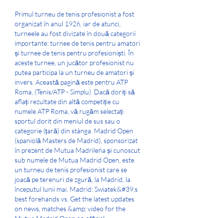
Primul turneu de tenis profesionist a fost 
organizat în anul 1926, iar de atunci, 
turneele au fost divizate în două categorii 
importante: turnee de tenis pentru amatori 
și turnee de tenis pentru profesioniști. În 
aceste turnee, un jucător profesionist nu 
putea participa la un turneu de amatori și 
invers. Această pagină este pentru ATP 
Roma, (Tenis/ATP - Simplu). Dacă doriți să 
aflați rezultate din altă competiție cu 
numele ATP Roma, vă rugăm selectați 
sportul dorit din meniul de sus sau o 
categorie (țară) din stânga. Madrid Open 
(spaniolă Masters de Madrid), sponsorizat 
în prezent de Mutua Madrileña și cunoscut 
sub numele de Mutua Madrid Open, este 
un turneu de tenis profesionist care se 
joacă pe terenuri de zgură, la Madrid, la 
începutul lunii mai. Madrid: Swiatek&#39;s 
best forehands vs. Get the latest updates 
on news, matches &amp; video for the 