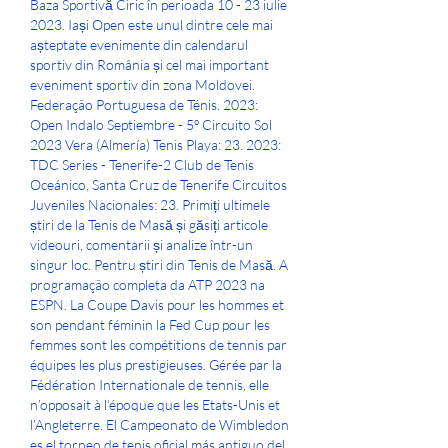
Baza Sportivă Ciric în perioada 10 - 23 iulie 
2023. Iași Open este unul dintre cele mai 
așteptate evenimente din calendarul 
sportiv din România și cel mai important 
eveniment sportiv din zona Moldovei. 
Federação Portuguesa de Ténis. 2023: 
Open Indalo Septiembre - 5º Circuito Sol 
2023 Vera (Almería) Tenis Playa: 23. 2023: 
TDC Series - Tenerife-2 Club de Tenis 
Oceánico, Santa Cruz de Tenerife Circuitos 
Juveniles Nacionales: 23. Primiți ultimele 
știri de la Tenis de Masă și găsiți articole 
videouri, comentarii și analize într-un 
singur loc. Pentru știri din Tenis de Masă. A 
programação completa da ATP 2023 na 
ESPN. La Coupe Davis pour les hommes et 
son pendant féminin la Fed Cup pour les 
femmes sont les compétitions de tennis par 
équipes les plus prestigieuses. Gérée par la 
Fédération Internationale de tennis, elle 
n’opposait à l’époque que les Etats-Unis et 
l’Angleterre. El Campeonato de Wimbledon 
es el torneo de tenis oficial más antiguo del 