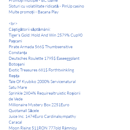
Promoții multiple - BC.Game
Sloturi cu volatilitate ridicată - PinUp casino
Multe promoții - Bacana Play
<br>
Câștigătorii săptămânii:
Tiger's Gold: Hold And Win 2579% Cup90 
Pașcani 
Pirate Armada 566$ Thumbsensitive 
Constanța 
Deutsches Roulette 1795$ Easeeggplant 
Botoșani 
Exotic Treasures 681$ Forthtwinkling 
Reșița 
Tale Of Kyubiko 2000% Servicenatural 
Satu Mare 
Sprinkle 2804% Requirealtruistic Roșiorii 
de Vede 
Millionaire Mystery Box 2251Euro 
Quotamall Săcele 
Juice Inc. 1474Euro Cardinalsympathy 
Caracal 
Moon Rising 511RON 777old Râmnicu 