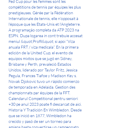
Fed Cup pour les femmes sont les 
compétitions de tennis par équipes les plus 
prestigieuses. Gérée par la Fédération 
Internationale de tennis, elle n’opposait à 
l’époque que les Etats-Unis et l’Angleterre. 
A programação completa da ATP 2023 na 
ESPN. Dupa logarea in cont trebuie accesat 
meniul &quot;Profil&quot; si apoi “Viza 
anuala FRT / viza medicala”. En la primera 
edición de la United Cup, el evento de 
equipos mixtos que se jugó en Sídney, 
Brisbane y Perth, prevaleció Estados 
Unidos, liderado por Taylor Fritz, Jessica 
Pegula, Frances Tiafoe y Madison Key s. 
Novak Djokovic tuvo un rápido comienzo 
de temporada en Adelaida. Gestion des 
championnats par équipes de la FFT. 
Calendarul Competitional pentru seniori 
+30 pe anul 2023 poate fi descarcat de aici. 
Historia Y Tradición En Wimbledon. Desde 
que se inició en 1877, Wimbledon ha 
crecido y pasó de ser un torneo para 
amigos hasta convertirse un campeonato 