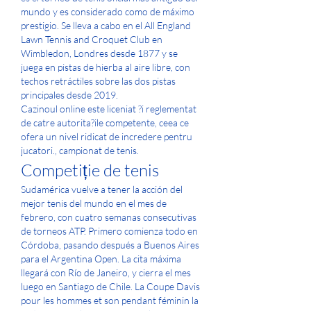
mundo y es considerado como de máximo 
prestigio. Se lleva a cabo en el All England 
Lawn Tennis and Croquet Club en 
Wimbledon, Londres desde 1877 y se 
juega en pistas de hierba al aire libre, con 
techos retráctiles sobre las dos pistas 
principales desde 2019. 
Cazinoul online este liceniat ?i reglementat 
de catre autorita?ile competente, ceea ce 
ofera un nivel ridicat de incredere pentru 
jucatori., campionat de tenis.
Competiție de tenis
Sudamérica vuelve a tener la acción del 
mejor tenis del mundo en el mes de 
febrero, con cuatro semanas consecutivas 
de torneos ATP. Primero comienza todo en 
Córdoba, pasando después a Buenos Aires 
para el Argentina Open. La cita máxima 
llegará con Río de Janeiro, y cierra el mes 
luego en Santiago de Chile. La Coupe Davis 
pour les hommes et son pendant féminin la 