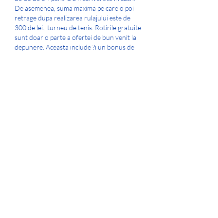
De asemenea, suma maxima pe care o poi 
retrage dupa realizarea rulajului este de 
300 de lei., turneu de tenis. Rotirile gratuite 
sunt doar o parte a ofertei de bun venit la 
depunere. Aceasta include ?i un bonus de 
100% pana la 2023 de lei. Oferta pentru 
clien?ii existen?i: 30 rotiri gratuite in fiecare 
vineri. De bonusul de bun venit po?i 
beneficia o singura data, insa de oferta de 
vineri pentru clien?ii deja existen?i po?i 
profita saptamanal, cat timp va fi valabila. 
Concret, daca realimentezi contul in 
aceasta zi cu minim 33 de lei folosind codul 
BNS25, prime?ti 30 de Freespins la slotul 
'Fruit Super Nova'. Rundele gratuite sunt 
creditate instant in cont. Diferen?a fa?a de 
celelalte doua promo?ii este ca cerin?a de 
rulaj este de 40x.
Sos de bacon si ceapa. Adauga la lista de 
cumparaturi, tenis turnee. Po?i teoretic 
revendica orice bonus de pe aceasta 