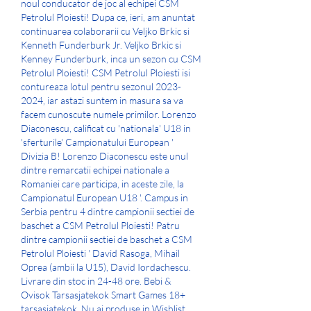
noul conducator de joc al echipei CSM 
Petrolul Ploiesti! Dupa ce, ieri, am anuntat 
continuarea colaborarii cu Veljko Brkic si 
Kenneth Funderburk Jr. Veljko Brkic si 
Kenney Funderburk, inca un sezon cu CSM 
Petrolul Ploiesti! CSM Petrolul Ploiesti isi 
contureaza lotul pentru sezonul 2023-
2024, iar astazi suntem in masura sa va 
facem cunoscute numele primilor. Lorenzo 
Diaconescu, calificat cu 'nationala' U18 in 
'sferturile' Campionatului European ' 
Divizia B! Lorenzo Diaconescu este unul 
dintre remarcatii echipei nationale a 
Romaniei care participa, in aceste zile, la 
Campionatul European U18 '. Campus in 
Serbia pentru 4 dintre campionii sectiei de 
baschet a CSM Petrolul Ploiesti! Patru 
dintre campionii sectiei de baschet a CSM 
Petrolul Ploiesti ' David Rasoga, Mihail 
Oprea (ambii la U15), David Iordachescu. 
Livrare din stoc in 24-48 ore. Bebi & 
Ovisok Tarsasjatekok Smart Games 18+ 
tarsasjatekok. Nu ai produse in Wishlist. 