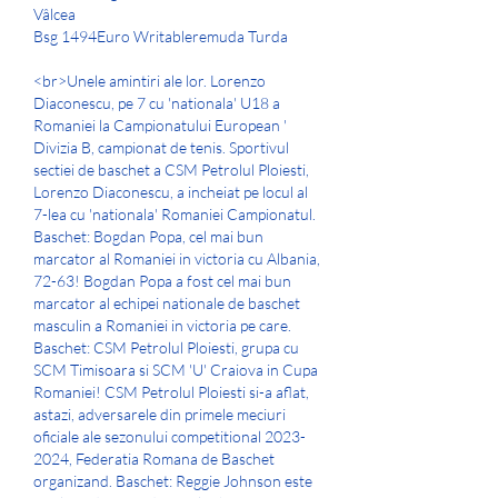
Vâlcea 
Bsg 1494Euro Writableremuda Turda 
<br>Unele amintiri ale lor. Lorenzo 
Diaconescu, pe 7 cu 'nationala' U18 a 
Romaniei la Campionatului European ' 
Divizia B, campionat de tenis. Sportivul 
sectiei de baschet a CSM Petrolul Ploiesti, 
Lorenzo Diaconescu, a incheiat pe locul al 
7-lea cu 'nationala' Romaniei Campionatul. 
Baschet: Bogdan Popa, cel mai bun 
marcator al Romaniei in victoria cu Albania, 
72-63! Bogdan Popa a fost cel mai bun 
marcator al echipei nationale de baschet 
masculin a Romaniei in victoria pe care. 
Baschet: CSM Petrolul Ploiesti, grupa cu 
SCM Timisoara si SCM 'U' Craiova in Cupa 
Romaniei! CSM Petrolul Ploiesti si-a aflat, 
astazi, adversarele din primele meciuri 
oficiale ale sezonului competitional 2023-
2024, Federatia Romana de Baschet 
organizand. Baschet: Reggie Johnson este 