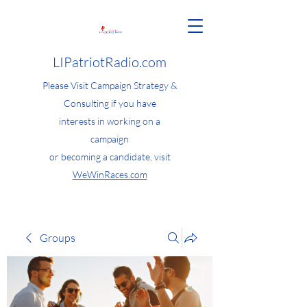
LIPatriotRadio.com
Please Visit Campaign Strategy &
Consulting if you have
interests in working on a
campaign
or becoming a candidate, visit
WeWinRaces.com
Groups