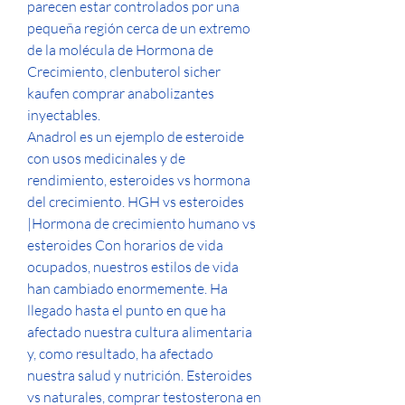
parecen estar controlados por una 
pequeña región cerca de un extremo 
de la molécula de Hormona de 
Crecimiento, clenbuterol sicher 
kaufen comprar anabolizantes 
inyectables.
Anadrol es un ejemplo de esteroide 
con usos medicinales y de 
rendimiento, esteroides vs hormona 
del crecimiento. HGH vs esteroides 
|Hormona de crecimiento humano vs 
esteroides Con horarios de vida 
ocupados, nuestros estilos de vida 
han cambiado enormemente. Ha 
llegado hasta el punto en que ha 
afectado nuestra cultura alimentaria 
y, como resultado, ha afectado 
nuestra salud y nutrición. Esteroides 
vs naturales, comprar testosterona en 