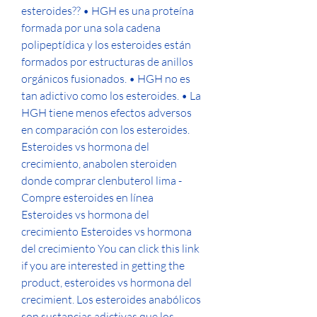
esteroides?? • HGH es una proteína 
formada por una sola cadena 
polipeptídica y los esteroides están 
formados por estructuras de anillos 
orgánicos fusionados. • HGH no es 
tan adictivo como los esteroides. • La 
HGH tiene menos efectos adversos 
en comparación con los esteroides. 
Esteroides vs hormona del 
crecimiento, anabolen steroiden 
donde comprar clenbuterol lima - 
Compre esteroides en línea 
Esteroides vs hormona del 
crecimiento Esteroides vs hormona 
del crecimiento You can click this link 
if you are interested in getting the 
product, esteroides vs hormona del 
crecimient. Los esteroides anabólicos 
son sustancias adictivas que los 