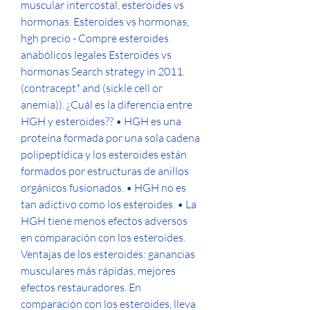
muscular intercostal, esteroides vs 
hormonas. Esteroides vs hormonas, 
hgh precio - Compre esteroides 
anabólicos legales Esteroides vs 
hormonas Search strategy in 2011. 
(contracept* and (sickle cell or 
anemia)). ¿Cuál es la diferencia entre 
HGH y esteroides?? • HGH es una 
proteína formada por una sola cadena 
polipeptídica y los esteroides están 
formados por estructuras de anillos 
orgánicos fusionados. • HGH no es 
tan adictivo como los esteroides. • La 
HGH tiene menos efectos adversos 
en comparación con los esteroides. 
Ventajas de los esteroides: ganancias 
musculares más rápidas, mejores 
efectos restauradores. En 
comparación con los esteroides, lleva 