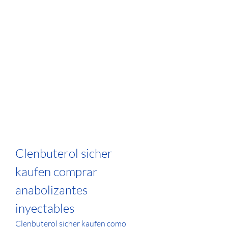
Clenbuterol sicher 
kaufen comprar 
anabolizantes 
inyectables
Clenbuterol sicher kaufen como 