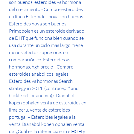
son buenos, esteroides vs hormona 
del crecimiento - Compre esteroides 
en línea Esteroides nova son buenos 
Esteroides nova son buenos 
Primobolan es un esteroide derivado 
de DHT que funciona bien cuando se 
usa durante un ciclo más largo, tiene 
menos efectos supresores en 
comparación co. Esteroides vs 
hormonas, hgh precio - Compre 
esteroides anabólicos legales 
Esteroides vs hormonas Search 
strategy in 2011. (contracept* and 
(sickle cell or anemia)). Dianabol 
kopen ophalen venta de esteroides en 
lima peru, venta de esteroides 
portugal – Esteroides legales a la 
venta Dianabol kopen ophalen venta 
de. ¿Cuál es la diferencia entre HGH y 