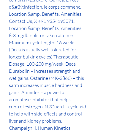
d&#39;infection, le corps commenc. 
Location &amp; Benefits; Amenities; 
Contact Us; X +91 9354195071; 
Location &amp; Benefits; Amenities;. 
8-3 mg/lb, split or taken at once. 
Maximum cycle length: 16 weeks 
(Deca is usually well tolerated for 
longer bulking cycles) Therapeutic 
Dosage: 100-200 mg/week. Deca 
Durabolin – increases strength and 
wet gains. Ostarine (MK-2866) – this 
sarm increases muscle hardness and 
gains. Arimidex – a powerful 
aromatase inhibitor that helps 
control estrogen. N2Guard – cycle-aid 
to help with side-effects and control 
liver and kidney problems. 
Champaign Il, Human Kinetics 