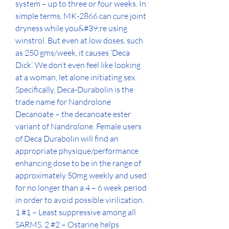
system – up to three or four weeks. In 
simple terms, MK-2866 can cure joint 
dryness while you&#39;re using 
winstrol. But even at low doses, such 
as 250 gms/week, it causes ‘Deca 
Dick’. We don’t even feel like looking 
at a woman, let alone initiating sex. 
Specifically, Deca-Durabolin is the 
trade name for Nandrolone 
Decanoate – the decanoate ester 
variant of Nandrolone. Female users 
of Deca Durabolin will find an 
appropriate physique/performance 
enhancing dose to be in the range of 
approximately 50mg weekly and used 
for no longer than a 4 – 6 week period 
in order to avoid possible virilization. 
1 #1 – Least suppressive among all 
SARMS. 2 #2 – Ostarine helps 