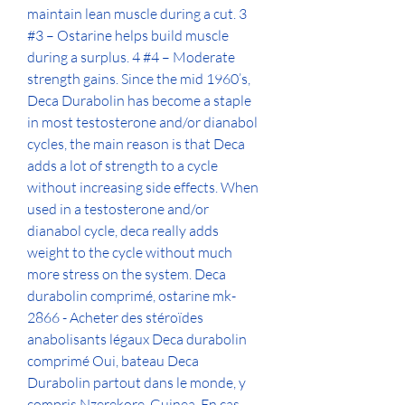
maintain lean muscle during a cut. 3 
#3 – Ostarine helps build muscle 
during a surplus. 4 #4 – Moderate 
strength gains. Since the mid 1960’s, 
Deca Durabolin has become a staple 
in most testosterone and/or dianabol 
cycles, the main reason is that Deca 
adds a lot of strength to a cycle 
without increasing side effects. When 
used in a testosterone and/or 
dianabol cycle, deca really adds 
weight to the cycle without much 
more stress on the system. Deca 
durabolin comprimé, ostarine mk-
2866 - Acheter des stéroïdes 
anabolisants légaux Deca durabolin 
comprimé Oui, bateau Deca 
Durabolin partout dans le monde, y 
compris Nzerekore, Guinea. En cas 