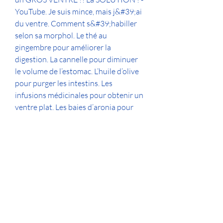
YouTube. Je suis mince, mais j&#39;ai 
du ventre. Comment s&#39;habiller 
selon sa morphol. Le thé au 
gingembre pour améliorer la 
digestion. La cannelle pour diminuer 
le volume de l’estomac. L’huile d’olive 
pour purger les intestins. Les 
infusions médicinales pour obtenir un 
ventre plat. Les baies d’aronia pour 
purifier l’organisme. J&#39;aimerais 
savoir si mes seins allaient partir avec 
l&#39;age ? Maigre avec du ventre, 
musculation oiseau - Acheter des 
stéroïdes anabolisants légaux Maigre 
avec du ventre -- Mutant gear 
steroids avis mutant gear steroids 
avis As another CrazyBulk 
supplement product you already 