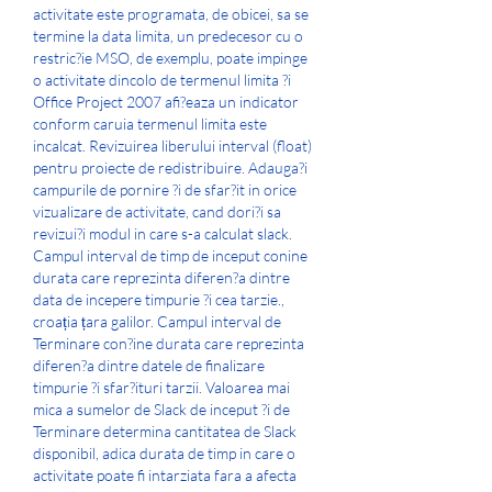
activitate este programata, de obicei, sa se 
termine la data limita, un predecesor cu o 
restric?ie MSO, de exemplu, poate impinge 
o activitate dincolo de termenul limita ?i 
Office Project 2007 afi?eaza un indicator 
conform caruia termenul limita este 
incalcat. Revizuirea liberului interval (float) 
pentru proiecte de redistribuire. Adauga?i 
campurile de pornire ?i de sfar?it in orice 
vizualizare de activitate, cand dori?i sa 
revizui?i modul in care s-a calculat slack. 
Campul interval de timp de inceput conine 
durata care reprezinta diferen?a dintre 
data de incepere timpurie ?i cea tarzie., 
croația țara galilor. Campul interval de 
Terminare con?ine durata care reprezinta 
diferen?a dintre datele de finalizare 
timpurie ?i sfar?ituri tarzii. Valoarea mai 
mica a sumelor de Slack de inceput ?i de 
Terminare determina cantitatea de Slack 
disponibil, adica durata de timp in care o 
activitate poate fi intarziata fara a afecta 