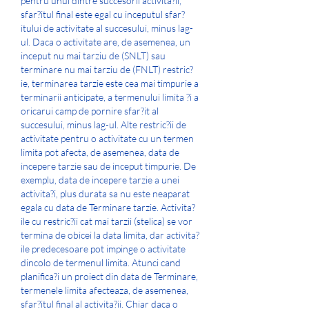
pentru unul dintre succesorii activita?ii, 
sfar?itul final este egal cu inceputul sfar?
itului de activitate al succesului, minus lag-
ul. Daca o activitate are, de asemenea, un 
inceput nu mai tarziu de (SNLT) sau 
terminare nu mai tarziu de (FNLT) restric?
ie, terminarea tarzie este cea mai timpurie a 
terminarii anticipate, a termenului limita ?i a 
oricarui camp de pornire sfar?it al 
succesului, minus lag-ul. Alte restric?ii de 
activitate pentru o activitate cu un termen 
limita pot afecta, de asemenea, data de 
incepere tarzie sau de inceput timpurie. De 
exemplu, data de incepere tarzie a unei 
activita?i, plus durata sa nu este neaparat 
egala cu data de Terminare tarzie. Activita?
ile cu restric?ii cat mai tarzii (stelica) se vor 
termina de obicei la data limita, dar activita?
ile predecesoare pot impinge o activitate 
dincolo de termenul limita. Atunci cand 
planifica?i un proiect din data de Terminare, 
termenele limita afecteaza, de asemenea, 
sfar?itul final al activita?ii. Chiar daca o 