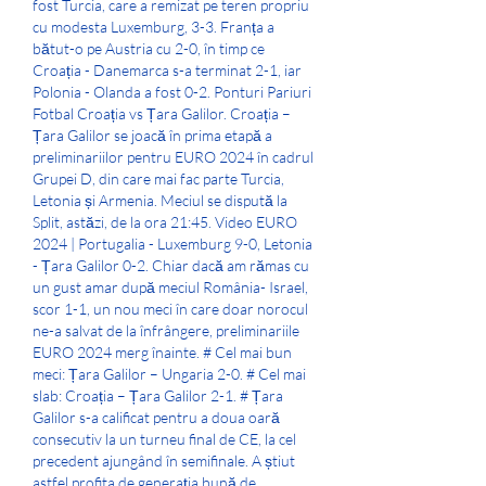
fost Turcia, care a remizat pe teren propriu 
cu modesta Luxemburg, 3-3. Franța a 
bătut-o pe Austria cu 2-0, în timp ce 
Croația - Danemarca s-a terminat 2-1, iar 
Polonia - Olanda a fost 0-2. Ponturi Pariuri 
Fotbal Croația vs Țara Galilor. Croația – 
Țara Galilor se joacă în prima etapă a 
preliminariilor pentru EURO 2024 în cadrul 
Grupei D, din care mai fac parte Turcia, 
Letonia și Armenia. Meciul se dispută la 
Split, astăzi, de la ora 21:45. Video EURO 
2024 | Portugalia - Luxemburg 9-0, Letonia 
- Țara Galilor 0-2. Chiar dacă am rămas cu 
un gust amar după meciul România- Israel, 
scor 1-1, un nou meci în care doar norocul 
ne-a salvat de la înfrângere, preliminariile 
EURO 2024 merg înainte. # Cel mai bun 
meci: Țara Galilor – Ungaria 2-0. # Cel mai 
slab: Croația – Țara Galilor 2-1. # Țara 
Galilor s-a calificat pentru a doua oară 
consecutiv la un turneu final de CE, la cel 
precedent ajungând în semifinale. A știut 
astfel profita de generația bună de 