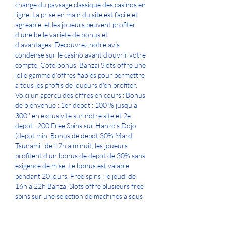
change du paysage classique des casinos en 
ligne. La prise en main du site est facile et 
agreable, et les joueurs peuvent profiter 
d'une belle variete de bonus et 
d'avantages. Decouvrez notre avis 
condense sur le casino avant d'ouvrir votre 
compte. Cote bonus, Banzai Slots offre une 
jolie gamme d'offres fiables pour permettre 
a tous les profils de joueurs d'en profiter. 
Voici un apercu des offres en cours : Bonus 
de bienvenue : 1er depot : 100 % jusqu'a 
300 ' en exclusivite sur notre site et 2e 
depot : 200 Free Spins sur Hanzo's Dojo 
(depot min. Bonus de depot 30% Mardi 
Tsunami : de 17h a minuit, les joueurs 
profitent d'un bonus de depot de 30% sans 
exigence de mise. Le bonus est valable 
pendant 20 jours. Free spins : le jeudi de 
16h a 22h Banzai Slots offre plusieurs free 
spins sur une selection de machines a sous 
inspirees de l'Asie : Slashimi, Lucky Necko, 
Kitchen Drama Sushi Mania, etc. Pour en 