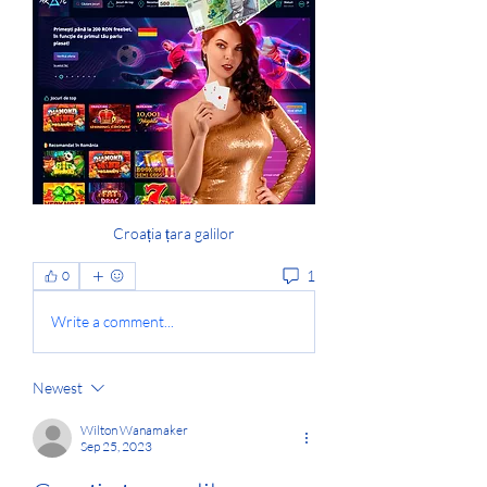
Croația țara galilor
1
0
Write a comment...
Newest
Wilton Wanamaker
Sep 25, 2023