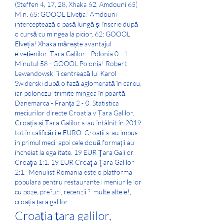
(Steffen 4, 17, 28, Xhaka 62, Amdouni 65) 
Min. 65: GOOOL Elveția! Amdouni 
interceptează o pasă lungă și înscrie după 
o cursă cu mingea la picior. 62: GOOOL 
Elveția! Xhaka mărește avantajul 
elvețienilor. Țara Galilor - Polonia 0 - 1. 
Minutul 58 - GOOOL Polonia! Robert 
Lewandowski îi centrează lui Karol 
Swiderski după o fază aglomerată în careu, 
iar polonezul trimite mingea în poartă. 
Danemarca - Franța 2 - 0. Statistica 
meciurilor directe Croatia v Țara Galilor. 
Croația și Țara Galilor s-au întâlnit în 2019, 
tot în calificările EURO. Croații s-au impus 
în primul meci, apoi cele două formații au 
încheiat la egalitate. 19 EUR Ţara Galilor 
Croaţia 1:1. 19 EUR Croaţia Ţara Galilor 
2:1.  Menulist Romania este o platforma 
populara pentru restaurante i meniurile lor 
cu poze, pre?uri, recenzii ?i multe altele!, 
croația țara galilor.
Croația țara galilor, 