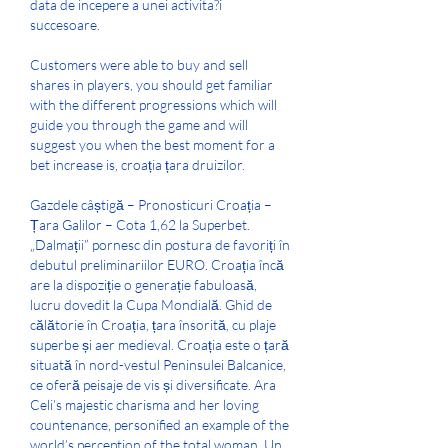
data de incepere a unei activita?i 
succesoare.
Customers were able to buy and sell 
shares in players, you should get familiar 
with the different progressions which will 
guide you through the game and will 
suggest you when the best moment for a 
bet increase is, croația țara druizilor.
Gazdele câștigă – Pronosticuri Croația – 
Țara Galilor – Cota 1,62 la Superbet. 
„Dalmații” pornesc din postura de favoriți în 
debutul preliminariilor EURO. Croația încă 
are la dispoziție o generație fabuloasă, 
lucru dovedit la Cupa Mondială. Ghid de 
călătorie în Croația, țara însorită, cu plaje 
superbe și aer medieval. Croația este o țară 
situată în nord-vestul Peninsulei Balcanice, 
ce oferă peisaje de vis și diversificate. Ara 
Celi’s majestic charisma and her loving 
countenance, personified an example of the 
world’s perception of the total woman. Un 