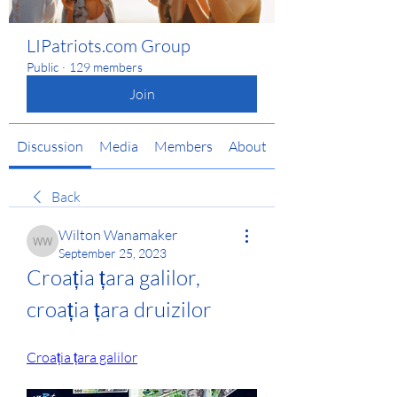
LIPatriots.com Group
Public
·
129 members
Join
Discussion
Media
Members
About
Back
Wilton Wanamaker
Wilton Wanamaker
September 25, 2023
Croația țara galilor, 
croația țara druizilor
Croația țara galilor