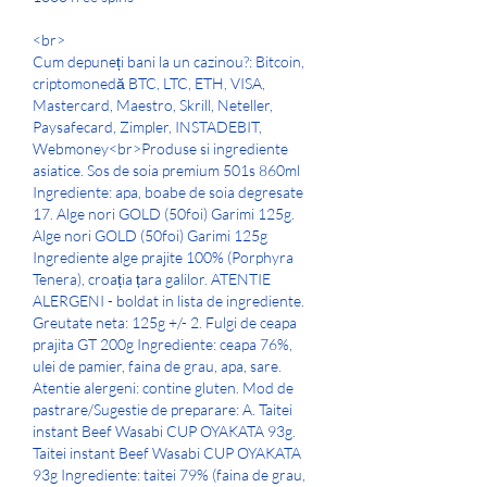
<br>
Cum depuneți bani la un cazinou?: Bitcoin, 
criptomonedă BTC, LTC, ETH, VISA, 
Mastercard, Maestro, Skrill, Neteller, 
Paysafecard, Zimpler, INSTADEBIT, 
Webmoney<br>Produse si ingrediente 
asiatice. Sos de soia premium 501s 860ml 
Ingrediente: apa, boabe de soia degresate 
17. Alge nori GOLD (50foi) Garimi 125g. 
Alge nori GOLD (50foi) Garimi 125g 
Ingrediente alge prajite 100% (Porphyra 
Tenera), croația țara galilor. ATENTIE 
ALERGENI - boldat in lista de ingrediente. 
Greutate neta: 125g +/- 2. Fulgi de ceapa 
prajita GT 200g Ingrediente: ceapa 76%, 
ulei de pamier, faina de grau, apa, sare. 
Atentie alergeni: contine gluten. Mod de 
pastrare/Sugestie de preparare: A. Taitei 
instant Beef Wasabi CUP OYAKATA 93g. 
Taitei instant Beef Wasabi CUP OYAKATA 
93g Ingrediente: taitei 79% (faina de grau, 