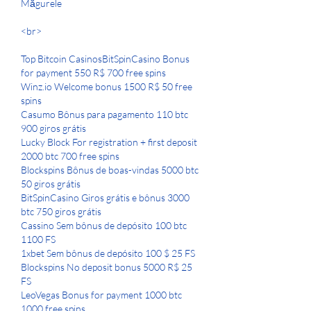
Măgurele 
<br>
Top Bitcoin CasinosBitSpinCasino Bonus 
for payment 550 R$ 700 free spins
Winz.io Welcome bonus 1500 R$ 50 free 
spins
Casumo Bônus para pagamento 110 btc 
900 giros grátis
Lucky Block For registration + first deposit 
2000 btc 700 free spins
Blockspins Bônus de boas-vindas 5000 btc 
50 giros grátis
BitSpinCasino Giros grátis e bônus 3000 
btc 750 giros grátis
Cassino Sem bônus de depósito 100 btc 
1100 FS
1xbet Sem bônus de depósito 100 $ 25 FS
Blockspins No deposit bonus 5000 R$ 25 
FS
LeoVegas Bonus for payment 1000 btc 
1000 free spins