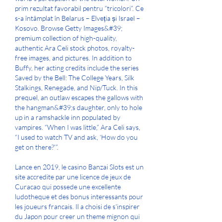
prim rezultat favorabil pentru ”tricolori”. Ce 
s-a întâmplat în Belarus – Elveția și Israel – 
Kosovo. Browse Getty Images&#39; 
premium collection of high-quality, 
authentic Ara Celi stock photos, royalty-
free images, and pictures. In addition to 
Buffy, her acting credits include the series 
Saved by the Bell: The College Years, Silk 
Stalkings, Renegade, and Nip/Tuck. In this 
prequel, an outlaw escapes the gallows with 
the hangman&#39;s daughter, only to hole 
up in a ramshackle inn populated by 
vampires. “When I was little,” Ara Celi says, 
“I used to watch TV and ask, ‘How do you 
get on there?’”. 
Lance en 2019, le casino Banzai Slots est un 
site accredite par une licence de jeux de 
Curacao qui possede une excellente 
ludotheque et des bonus interessants pour 
les joueurs francais. Il a choisi de s'inspirer 
du Japon pour creer un theme mignon qui 