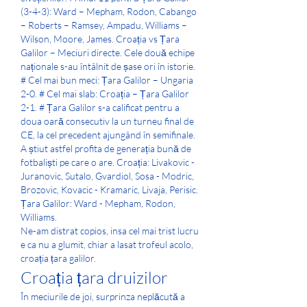
(3-4-3): Ward – Mepham, Rodon, Cabango 
– Roberts – Ramsey, Ampadu, Williams – 
Wilson, Moore, James. Croația vs Țara 
Galilor – Meciuri directe. Cele două echipe 
naționale s-au întâlnit de șase ori în istorie. 
# Cel mai bun meci: Țara Galilor – Ungaria 
2-0. # Cel mai slab: Croația – Țara Galilor 
2-1. # Țara Galilor s-a calificat pentru a 
doua oară consecutiv la un turneu final de 
CE, la cel precedent ajungând în semifinale. 
A știut astfel profita de generația bună de 
fotbaliști pe care o are. Croația: Livakovic - 
Juranovic, Sutalo, Gvardiol, Sosa - Modric, 
Brozovic, Kovacic - Kramaric, Livaja, Perisic. 
Țara Galilor: Ward - Mepham, Rodon, 
Williams. 
Ne-am distrat copios, insa cel mai trist lucru 
e ca nu a glumit, chiar a lasat trofeul acolo, 
croația țara galilor.
Croația țara druizilor
În meciurile de joi, surprinza neplăcută a 