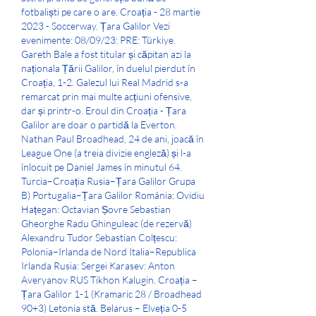
fotbaliști pe care o are. Croația - 28 martie 
2023 - Soccerway. Țara Galilor Vezi 
evenimente: 08/09/23: PRE: Türkiye. 
Gareth Bale a fost titular și căpitan azi la 
naționala Țării Galilor, în duelul pierdut în 
Croația, 1-2. Galezul lui Real Madrid s-a 
remarcat prin mai multe acțiuni ofensive, 
dar și printr-o. Eroul din Croația - Țara 
Galilor are doar o partidă la Everton. 
Nathan Paul Broadhead, 24 de ani, joacă în 
League One (a treia divizie engleză) și l-a 
înlocuit pe Daniel James în minutul 64. 
Turcia–Croația Rusia–Țara Galilor Grupa 
B) Portugalia–Țara Galilor România: Ovidiu 
Hațegan: Octavian Șovre Sebastian 
Gheorghe Radu Ghinguleac (de rezervă) 
Alexandru Tudor Sebastian Colțescu: 
Polonia–Irlanda de Nord Italia–Republica 
Irlanda Rusia: Sergei Karasev: Anton 
Averyanov RUS Tikhon Kalugin. Croația – 
Țara Galilor 1-1 (Kramaric 28 / Broadhead 
90+3) Letonia stă. Belarus – Elveția 0-5 