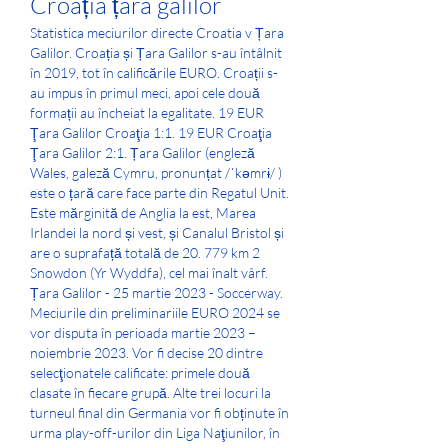
Croația țara galilor
Statistica meciurilor directe Croatia v Țara 
Galilor. Croația și Țara Galilor s-au întâlnit 
în 2019, tot în calificările EURO. Croații s-
au impus în primul meci, apoi cele două 
formații au încheiat la egalitate. 19 EUR 
Ţara Galilor Croaţia 1:1. 19 EUR Croaţia 
Ţara Galilor 2:1. Țara Galilor (engleză 
Wales, galeză Cymru, pronunțat /ˈkəmrɨ/ ) 
este o țară care face parte din Regatul Unit. 
Este mărginită de Anglia la est, Marea 
Irlandei la nord și vest, și Canalul Bristol și 
are o suprafață totală de 20. 779 km 2 
Snowdon (Yr Wyddfa), cel mai înalt vârf. 
Țara Galilor - 25 martie 2023 - Soccerway. 
Meciurile din preliminariile EURO 2024 se 
vor disputa în perioada martie 2023 – 
noiembrie 2023. Vor fi decise 20 dintre 
selecţionatele calificate: primele două 
clasate în fiecare grupă. Alte trei locuri la 
turneul final din Germania vor fi obținute în 
urma play-off-urilor din Liga Naţiunilor, în 