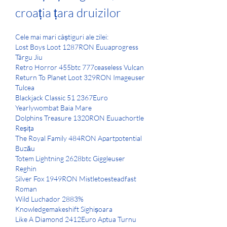
croația țara druizilor
Cele mai mari câștiguri ale zilei:
Lost Boys Loot 1287RON Euuaprogress 
Târgu Jiu 
Retro Horror 455btc 777ceaseless Vulcan 
Return To Planet Loot 329RON Imageuser 
Tulcea 
Blackjack Classic 51 2367Euro 
Yearlywombat Baia Mare 
Dolphins Treasure 1320RON Euuachortle 
Reșița 
The Royal Family 484RON Apartpotential 
Buzău 
Totem Lightning 2628btc Giggleuser 
Reghin 
Silver Fox 1949RON Mistletoesteadfast 
Roman 
Wild Luchador 2883% 
Knowledgemakeshift Sighișoara 
Like A Diamond 2412Euro Aptua Turnu 