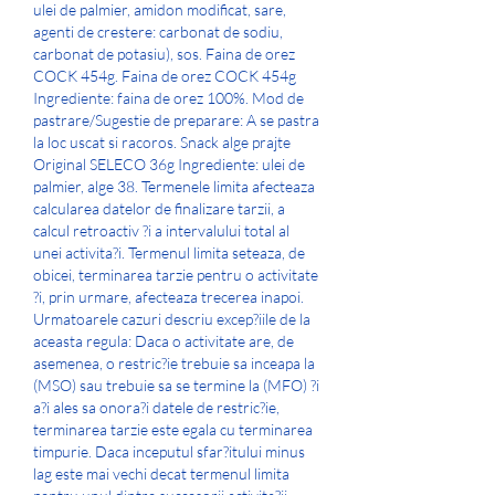
ulei de palmier, amidon modificat, sare, 
agenti de crestere: carbonat de sodiu, 
carbonat de potasiu), sos. Faina de orez 
COCK 454g. Faina de orez COCK 454g 
Ingrediente: faina de orez 100%. Mod de 
pastrare/Sugestie de preparare: A se pastra 
la loc uscat si racoros. Snack alge prajte 
Original SELECO 36g Ingrediente: ulei de 
palmier, alge 38. Termenele limita afecteaza 
calcularea datelor de finalizare tarzii, a 
calcul retroactiv ?i a intervalului total al 
unei activita?i. Termenul limita seteaza, de 
obicei, terminarea tarzie pentru o activitate 
?i, prin urmare, afecteaza trecerea inapoi. 
Urmatoarele cazuri descriu excep?iile de la 
aceasta regula: Daca o activitate are, de 
asemenea, o restric?ie trebuie sa inceapa la 
(MSO) sau trebuie sa se termine la (MFO) ?i 
a?i ales sa onora?i datele de restric?ie, 
terminarea tarzie este egala cu terminarea 
timpurie. Daca inceputul sfar?itului minus 
lag este mai vechi decat termenul limita 