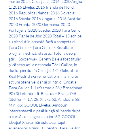
martie 2024. Croația: 2: 2016, 2020 Anglia: 
1: 2016 Elveția: 2016 Irlanda de Nord: 
2016 Republica Irlanda: 2016 Slovacia: 
2016 Spania: 2016 Ungaria: 2016 Austria: 
2020 Franța: 2020 Germania: 2020 
Portugalia: 2020 Suedia: 2020 Țara Galilor: 
2020 Țările de Jos: 2020 Total = 15 echipe 
au pierdut în această fază a competiției. 
Ţara Galilor - Țara Galilor - Rezultate, 
program, echipă, statistici, foto, video şi 
ştiri - Soccerway. Gareth Bale a fost titular 
și căpitan azi la naționala Țării Galilor, în 
duelul pierdut în Croația, 1-2. Galezul lui 
Real Madrid s-a remarcat prin mai multe 
acțiuni ofensive, dar și printr-o. Croația – 
Țara Galilor 1-1 (Kramaric 28 / Broadhead 
90+3) Letonia stă. Belarus – Elveția 0-5 
(Steffen 4, 17, 28, Xhaka 62, Amdouni 65) 
Min. 65: GOOOL Elveția! Amdouni 
interceptează o pasă lungă și înscrie după 
o cursă cu mingea la picior. 62: GOOOL 
Elveția! Xhaka mărește avantajul 
elvețienilor. Primul 11 pentru Țara Galilor 