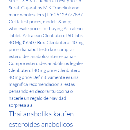
Size: 1 X 5 X 10 Tablet at best price in 
Surat, Gujarat by M K Tradelink and 
more wholesalers | ID: 25129777897. 
Get latest prices, models &amp; 
wholesale prices for buying Astralean 
Tablet. Astralean Clenbuterol 50 Tabs 
40 Mg ₹ 650 / Box. Clenbuterol 40 mg 
price, dianabol testo kur comprar 
esteroides anabolizantes espana - 
Compre esteroides anabólicos legales 
Clenbuterol 40 mg price Clenbuterol 
40 mg price Definitivamente es una 
magnifica recomendacion si estas 
pensando en decorar tu cocina o 
hacerle un regalo de Navidad 
sorpresa a a. 
Thai anabolika kaufen 
esteroides anabolicos 