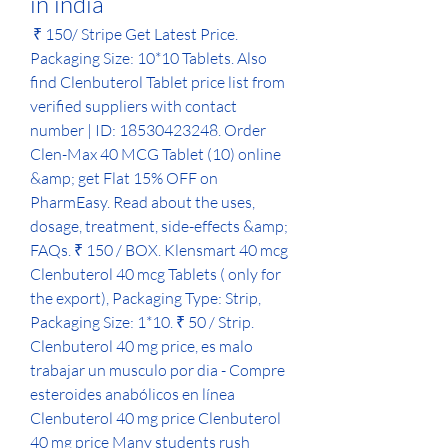
in india
 ₹ 150/ Stripe Get Latest Price. 
Packaging Size: 10*10 Tablets. Also 
find Clenbuterol Tablet price list from 
verified suppliers with contact 
number | ID: 18530423248. Order 
Clen-Max 40 MCG Tablet (10) online 
&amp; get Flat 15% OFF on 
PharmEasy. Read about the uses, 
dosage, treatment, side-effects &amp; 
FAQs. ₹ 150 / BOX. Klensmart 40 mcg 
Clenbuterol 40 mcg Tablets ( only for 
the export), Packaging Type: Strip, 
Packaging Size: 1*10. ₹ 50 / Strip. 
Clenbuterol 40 mg price, es malo 
trabajar un musculo por dia - Compre 
esteroides anabólicos en línea 
Clenbuterol 40 mg price Clenbuterol 
40 mg price Many students rush 