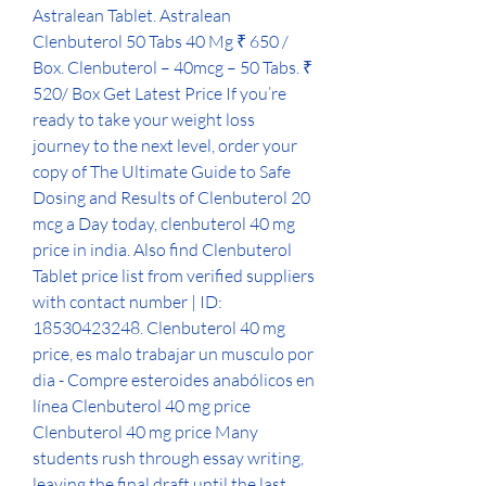
Astralean Tablet. Astralean 
Clenbuterol 50 Tabs 40 Mg ₹ 650 / 
Box. Clenbuterol – 40mcg – 50 Tabs. ₹ 
520/ Box Get Latest Price If you’re 
ready to take your weight loss 
journey to the next level, order your 
copy of The Ultimate Guide to Safe 
Dosing and Results of Clenbuterol 20 
mcg a Day today, clenbuterol 40 mg 
price in india. Also find Clenbuterol 
Tablet price list from verified suppliers 
with contact number | ID: 
18530423248. Clenbuterol 40 mg 
price, es malo trabajar un musculo por 
dia - Compre esteroides anabólicos en 
línea Clenbuterol 40 mg price 
Clenbuterol 40 mg price Many 
students rush through essay writing, 
leaving the final draft until the last 