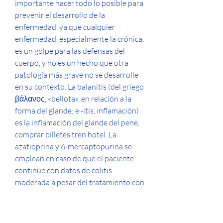
importante hacer todo lo posible para 
prevenir el desarrollo de la 
enfermedad, ya que cualquier 
enfermedad, especialmente la crónica, 
es un golpe para las defensas del 
cuerpo, y no es un hecho que otra 
patología más grave no se desarrolle 
en su contexto. La balanitis (del griego 
βάλανος, «bellota», en relación a la 
forma del glande; e -itis, inflamación) 
es la inflamación del glande del pene, 
comprar billetes tren hotel. La 
azatioprina y 6-mercaptopurina se 
emplean en caso de que el paciente 
continúe con datos de colitis 
moderada a pesar del tratamiento con 
corticoides sistémicos y que no esté lo 
suficientemente grave para su empleo 
intravenoso, así como también como 