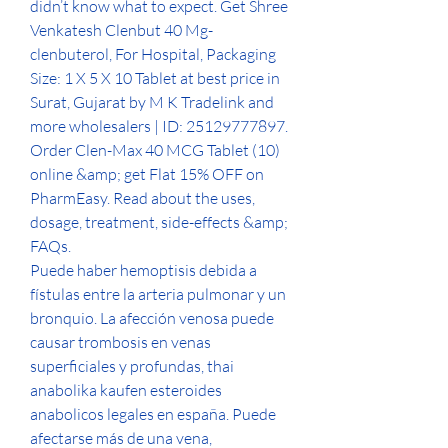
didn’t know what to expect. Get Shree 
Venkatesh Clenbut 40 Mg- 
clenbuterol, For Hospital, Packaging 
Size: 1 X 5 X 10 Tablet at best price in 
Surat, Gujarat by M K Tradelink and 
more wholesalers | ID: 25129777897. 
Order Clen-Max 40 MCG Tablet (10) 
online &amp; get Flat 15% OFF on 
PharmEasy. Read about the uses, 
dosage, treatment, side-effects &amp; 
FAQs. 
Puede haber hemoptisis debida a 
fístulas entre la arteria pulmonar y un 
bronquio. La afección venosa puede 
causar trombosis en venas 
superficiales y profundas, thai 
anabolika kaufen esteroides 
anabolicos legales en españa. Puede 
afectarse más de una vena, 