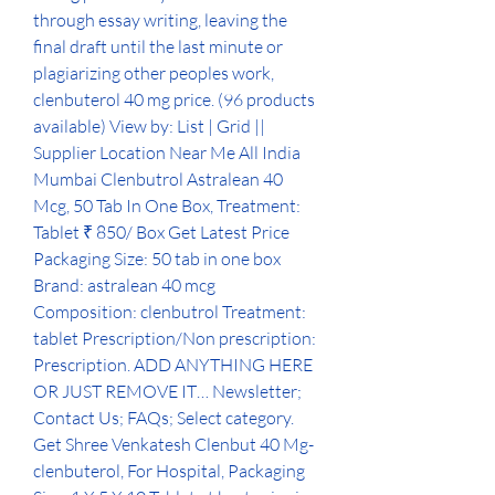
through essay writing, leaving the 
final draft until the last minute or 
plagiarizing other peoples work, 
clenbuterol 40 mg price. (96 products 
available) View by: List | Grid || 
Supplier Location Near Me All India 
Mumbai Clenbutrol Astralean 40 
Mcg, 50 Tab In One Box, Treatment: 
Tablet ₹ 850/ Box Get Latest Price 
Packaging Size: 50 tab in one box 
Brand: astralean 40 mcg 
Composition: clenbutrol Treatment: 
tablet Prescription/Non prescription: 
Prescription. ADD ANYTHING HERE 
OR JUST REMOVE IT… Newsletter; 
Contact Us; FAQs; Select category. 
Get Shree Venkatesh Clenbut 40 Mg- 
clenbuterol, For Hospital, Packaging 