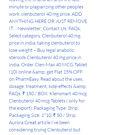
minute or plagiarizing other peoples 
work, clenbuterol 40 mg price. ADD 
ANYTHING HERE OR JUST REMOVE 
IT… Newsletter; Contact Us; FAQs; 
Select category. Clenbuterol 40 mg 
price in india, taking clenbuterol to 
lose weight – Buy legal anabolic 
steroids Clenbuterol 40 mg price in 
india. Order Clen-Max 40 MCG Tablet 
(10) online &amp; get Flat 15% OFF 
on PharmEasy. Read about the uses, 
dosage, treatment, side-effects &amp; 
FAQs. ₹ 150 / BOX. Klensmart 40 mcg 
Clenbuterol 40 mcg Tablets ( only for 
the export), Packaging Type: Strip, 
Packaging Size: 1*10. ₹ 50 / Strip. 
Aurora Great article I’ve been 
considering trying Clenbuterol but 