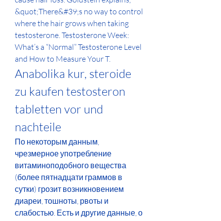
&quot;There&#39;s no way to control 
where the hair grows when taking 
testosterone. Testosterone Week: 
What’s a “Normal” Testosterone Level 
and How to Measure Your T. 
Anabolika kur, steroide 
zu kaufen testosteron 
tabletten vor und 
nachteile
По некоторым данным, 
чрезмерное употребление 
витаминоподобного вещества 
(более пятнадцати граммов в 
сутки) грозит возникновением 
диареи, тошноты, рвоты и 
слабостью. Есть и другие данные, о 