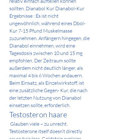
relativ einfach aufteilen können 
sollten. Dianabol Kur Dianabol-Kur 
Ergebnisse : Es ist nicht 
ungewöhnlich, während eines Dbol-
Kur 7-15 Pfund Muskelmasse 
zuzunehmen. Anfängern hingegen, die 
Dianabol einnehmen, wird eine 
Tagesdosis zwischen 10 und 15 mg 
empfohlen. Der Zeitraum sollte 
außerdem nicht deutlich länger, als 
maximal 4 bis 6 Wochen andauern. 
Beim Einsatz, als Einzelwirkstoff, ist 
eine zusätzliche Gegen- Kur, die nach 
der letzten Nutzung von Dianabol 
einsetzen sollte, erforderlich. 
Testosteron haare
 Glauben viele – zu unrecht. 
Testosterone itself doesn’t directly 
cause hair loss. Goldstein explains, 