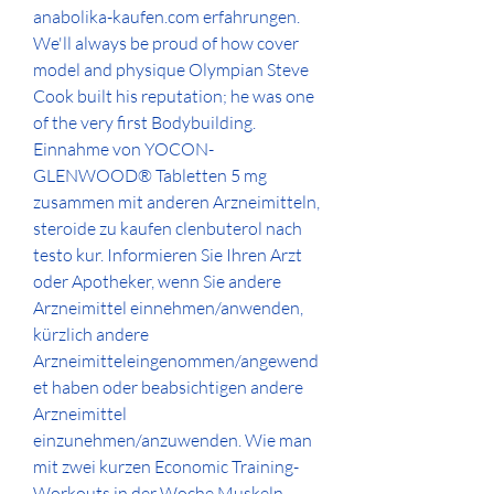
anabolika-kaufen.com erfahrungen. 
We'll always be proud of how cover 
model and physique Olympian Steve 
Cook built his reputation; he was one 
of the very first Bodybuilding. 
Einnahme von YOCON-
GLENWOOD® Tabletten 5 mg 
zusammen mit anderen Arzneimitteln, 
steroide zu kaufen clenbuterol nach 
testo kur. Informieren Sie Ihren Arzt 
oder Apotheker, wenn Sie andere 
Arzneimittel einnehmen/anwenden, 
kürzlich andere 
Arzneimitteleingenommen/angewend
et haben oder beabsichtigen andere 
Arzneimittel 
einzunehmen/anzuwenden. Wie man 
mit zwei kurzen Economic Training-
Workouts in der Woche Muskeln 