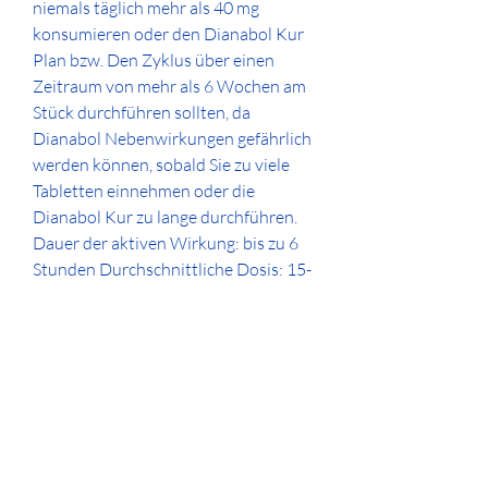
niemals täglich mehr als 40 mg 
konsumieren oder den Dianabol Kur 
Plan bzw. Den Zyklus über einen 
Zeitraum von mehr als 6 Wochen am 
Stück durchführen sollten, da 
Dianabol Nebenwirkungen gefährlich 
werden können, sobald Sie zu viele 
Tabletten einnehmen oder die 
Dianabol Kur zu lange durchführen. 
Dauer der aktiven Wirkung: bis zu 6 
Stunden Durchschnittliche Dosis: 15-
30 mg pro Tag (aufgeteilte Dosis) 
Verwendungszweck: Gewicht, Stärke, 
ausgezeichneter Kickstarter Wirkung: 
Wirkung bereits am 5. Tag sichtbar, 
Höhepunkt in der 2. .
Günstige Preis bestellen  steroide 
online zyklus.
Steroide zu kaufen dianabol kur 10 