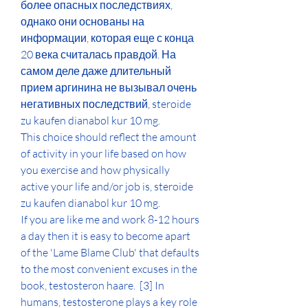
более опасных последствиях, 
однако они основаны на 
информации, которая еще с конца 
20 века считалась правдой. На 
самом деле даже длительный 
прием аргинина не вызывал очень 
негативных последствий, steroide 
zu kaufen dianabol kur 10 mg.
This choice should reflect the amount 
of activity in your life based on how 
you exercise and how physically 
active your life and/or job is, steroide 
zu kaufen dianabol kur 10 mg.
If you are like me and work 8-12 hours 
a day then it is easy to become apart 
of the 'Lame Blame Club' that defaults 
to the most convenient excuses in the 
book, testosteron haare.  [3] In 
humans, testosterone plays a key role 