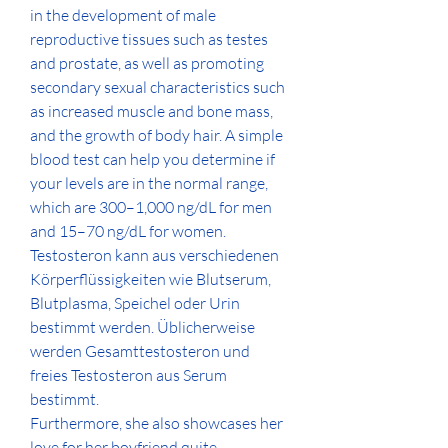
in the development of male 
reproductive tissues such as testes 
and prostate, as well as promoting 
secondary sexual characteristics such 
as increased muscle and bone mass, 
and the growth of body hair. A simple 
blood test can help you determine if 
your levels are in the normal range, 
which are 300–1,000 ng/dL for men 
and 15–70 ng/dL for women. 
Testosteron kann aus verschiedenen 
Körperflüssigkeiten wie Blutserum, 
Blutplasma, Speichel oder Urin 
bestimmt werden. Üblicherweise 
werden Gesamttestosteron und 
freies Testosteron aus Serum 
bestimmt. 
Furthermore, she also showcases her 
love for her boyfriend quite 