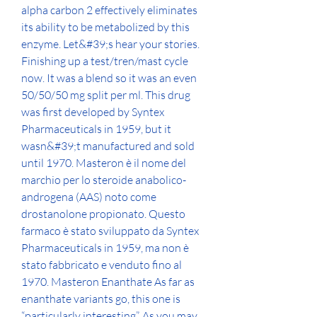
alpha carbon 2 effectively eliminates 
its ability to be metabolized by this 
enzyme. Let&#39;s hear your stories. 
Finishing up a test/tren/mast cycle 
now. It was a blend so it was an even 
50/50/50 mg split per ml. This drug 
was first developed by Syntex 
Pharmaceuticals in 1959, but it 
wasn&#39;t manufactured and sold 
until 1970. Masteron è il nome del 
marchio per lo steroide anabolico-
androgena (AAS) noto come 
drostanolone propionato. Questo 
farmaco è stato sviluppato da Syntex 
Pharmaceuticals in 1959, ma non è 
stato fabbricato e venduto fino al 
1970. Masteron Enanthate As far as 
enanthate variants go, this one is 
“particularly interesting”. As you may 