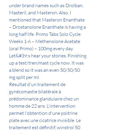
under brand names such as Drolban, 
Masteril, and Masteron. Also, I 
mentioned that Masteron Enanthate 
– Drostanolone Enanthate is having a 
long half life. Primo Tabs Solo Cycle: 
Weeks 1-6 – Methenolone Acetate 
(oral Primo) – 100mg every day. 
Let&#39;s hear your stories. Finishing 
up a test/tren/mast cycle now. It was 
a blend so it was an even 50/50/50 
mg split per ml. 
Résultat d'un traitement de 
gynécomastie bilatérale à 
prédominance glandulaire chez un 
homme de 22 ans. L'intervention 
permet l'obtention d'une poitrine 
plate avec une cicatrice invisible. Le 
traitement est définitif, winstrol 50 