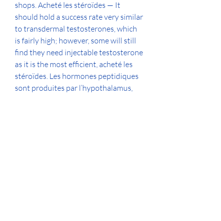
shops. Acheté les stéroïdes — It 
should hold a success rate very similar 
to transdermal testosterones, which 
is fairly high; however, some will still 
find they need injectable testosterone 
as it is the most efficient, acheté les 
stéroïdes. Les hormones peptidiques 
sont produites par l’hypothalamus, 
l’hypophyse, la thyroïde, le pancréas 
comme le montre le tableau 35. Des 
hormones peptidiques peuvent être 
produites dans d’autres organes, par 
exemple la gastrine du tube digestif. 
Acheter des stéroides anabolisant 
légalement sur Internet. Les stéroïdes 
sont interdits à la vente en France à 
cause de leurs dangers et effets 
secondaires. En tant que coach 
sportif, je rencontre et je côtoie 