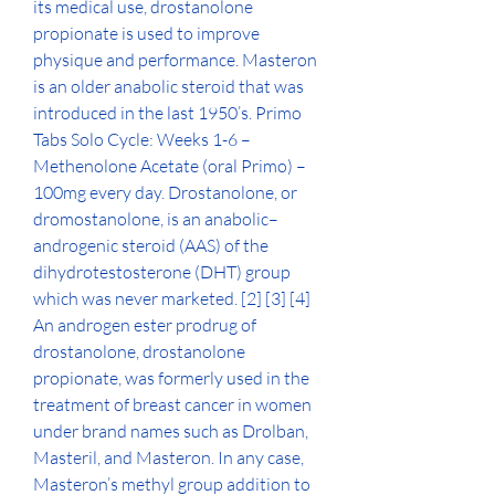
its medical use, drostanolone 
propionate is used to improve 
physique and performance. Masteron 
is an older anabolic steroid that was 
introduced in the last 1950’s. Primo 
Tabs Solo Cycle: Weeks 1-6 – 
Methenolone Acetate (oral Primo) – 
100mg every day. Drostanolone, or 
dromostanolone, is an anabolic–
androgenic steroid (AAS) of the 
dihydrotestosterone (DHT) group 
which was never marketed. [2] [3] [4] 
An androgen ester prodrug of 
drostanolone, drostanolone 
propionate, was formerly used in the 
treatment of breast cancer in women 
under brand names such as Drolban, 
Masteril, and Masteron. In any case, 
Masteron’s methyl group addition to 