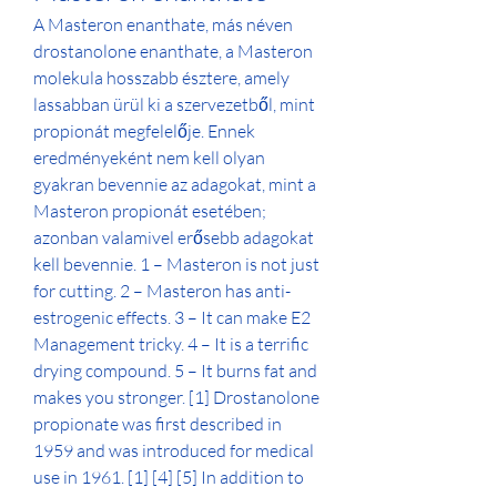
A Masteron enanthate, más néven 
drostanolone enanthate, a Masteron 
molekula hosszabb észtere, amely 
lassabban ürül ki a szervezetből, mint 
propionát megfelelője. Ennek 
eredményeként nem kell olyan 
gyakran bevennie az adagokat, mint a 
Masteron propionát esetében; 
azonban valamivel erősebb adagokat 
kell bevennie. 1 – Masteron is not just 
for cutting. 2 – Masteron has anti-
estrogenic effects. 3 – It can make E2 
Management tricky. 4 – It is a terrific 
drying compound. 5 – It burns fat and 
makes you stronger. [1] Drostanolone 
propionate was first described in 
1959 and was introduced for medical 
use in 1961. [1] [4] [5] In addition to 