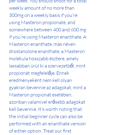
per week. You should shoot for a total 
weekly amount of no more than 
300mg on a weekly basis if you’re 
using Masteron propionate, and 
somewhere between 400 and 600 mg 
if you’re using Masteron enanthate. A 
Masteron enanthate, más néven 
drostanolone enanthate, a Masteron 
molekula hosszabb észtere, amely 
lassabban ürül ki a szervezetből, mint 
propionát megfelelője. Ennek 
eredményeként nem kell olyan 
gyakran bevennie az adagokat, mint a 
Masteron propionát esetében; 
azonban valamivel erősebb adagokat 
kell bevennie. It’s worth noting that 
the initial beginner cycle can also be 
performed with an enanthate version 
of either option. Treat our first 