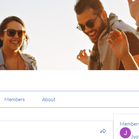
Members
About
Member
Jyo