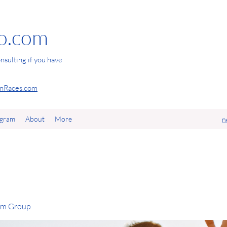
io.com
nsulting if you have
Races.com
agram
About
More
n
com Group