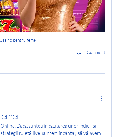
Casino pentru femei
1 Comment
femei
Online. Dacă sunteți în căutarea unor indicii și 
strategii ruletă live, suntem încântați să vă avem 