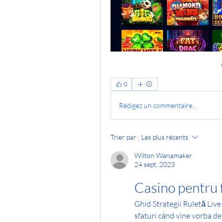
0
Rédigez un commentaire...
Trier par :
Les plus récents
Wilton Wanamaker
24 sept. 2023
Casino pentru 
Ghid Strategii Ruletă Live 
sfaturi când vine vorba de 