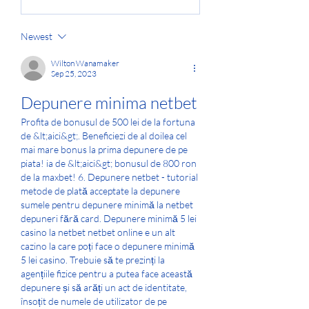
Newest
Wilton Wanamaker
Sep 25, 2023
Depunere minima netbet
Profita de bonusul de 500 lei de la fortuna 
de &lt;aici&gt;. Beneficiezi de al doilea cel 
mai mare bonus la prima depunere de pe 
piata! ia de &lt;aici&gt; bonusul de 800 ron 
de la maxbet! 6. Depunere netbet - tutorial ️ 
metode de plată acceptate la depunere ️ 
sumele pentru depunere minimă la netbet ️ 
depuneri fără card. Depunere minimă 5 lei 
casino la netbet netbet online e un alt 
cazino la care poți face o depunere minimă 
5 lei casino. Trebuie să te prezinți la 
agențiile fizice pentru a putea face această 
depunere și să arăți un act de identitate, 
însoțit de numele de utilizator de pe 